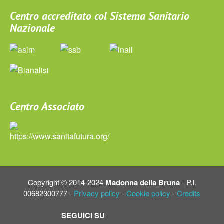
Centro accreditato col Sistema Sanitario
Nazionale
Centro Associato
Copyright © 2014-2024
Madonna della Bruna
- P.I.
00682300777 -
Privacy policy
-
Cookie policy
-
Credits
SEGUICI SU