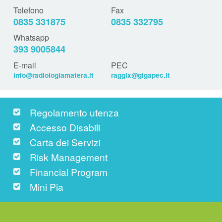
Telefono
Fax
0835 331875
0835 332795
Whatsapp
393 9005844
E-mail
PEC
info@radiologiamatera.it
raggix@gigapec.it
Regolamento utenza
Accesso Disabili
Carta dei Servizi
Risk Management
Financial Program
Mini Pia