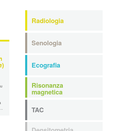
Radiologia
Senologia
n
Ecografia
e)
Risonanza
su
magnetica
a
TAC
..
Densitometria