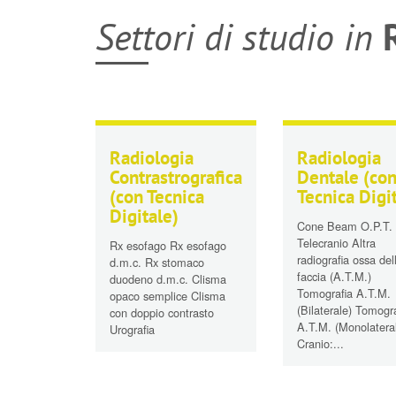
Settori di studio in
R
Radiologia
Radiologia
Contrastrografica
Dentale
(co
(con Tecnica
Tecnica Digi
Digitale)
Cone Beam O.P.T.
Telecranio Altra
Rx esofago Rx esofago
radiografia ossa del
d.m.c. Rx stomaco
faccia (A.T.M.)
duodeno d.m.c. Clisma
Tomografia A.T.M.
opaco semplice Clisma
(Bilaterale) Tomogr
con doppio contrasto
A.T.M. (Monolatera
Urografia
Cranio:...