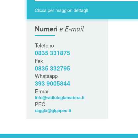
Clicca per maggiori dettagli
Numeri
e E-mail
Telefono
0835 331875
Fax
0835 332795
Whatsapp
393 9005844
E-mail
info@radiologiamatera.it
PEC
raggix@gigapec.it