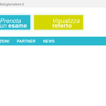
iologiamatera.it
Prenota
Visualizza
un
esame
referto
IONI
PARTNER
NEWS