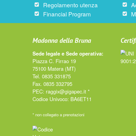
Regolamento utenza
A
Financial Program
M
Madonna della Bruna
Certif
Sede legale e Sede operativa:
Piazza C. Firrao 19
75100 Matera (MT)
Tel. 0835 331875
Fax. 0835 332795
PEC:
raggix@gigapec.it *
Codice Univoco: BA6ET11
* non collegato a prenotazioni