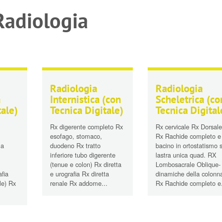
adiologia
Radiologia
Radiologia
n
Internistica
(con
Scheletrica
(co
tale)
Tecnica Digitale)
Tecnica Digital
Rx digerente completo Rx
Rx cervicale Rx Dorsale
esofago, stomaco,
Rx Rachide completo e
la
duodeno Rx tratto
bacino in ortostatismo 
inferiore tubo digerente
lastra unica quad. RX
(tenue e colon) Rx diretta
Lombosacrale Oblique-
afia
e urografia Rx diretta
dinamiche della colonn
le) Rx
renale Rx addome...
Rx Rachide completo e.