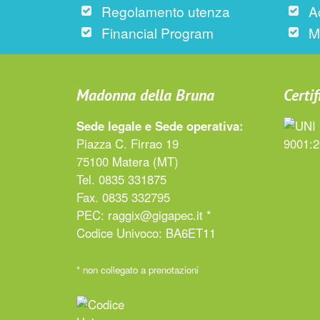
Regolamento utenza
A
Financial Program
M
Madonna della Bruna
Certif
Sede legale e Sede operativa:
Piazza C. Firrao 19
75100 Matera (MT)
Tel. 0835 331875
Fax. 0835 332795
PEC:
raggix@gigapec.it *
Codice Univoco: BA6ET11
* non collegato a prenotazioni