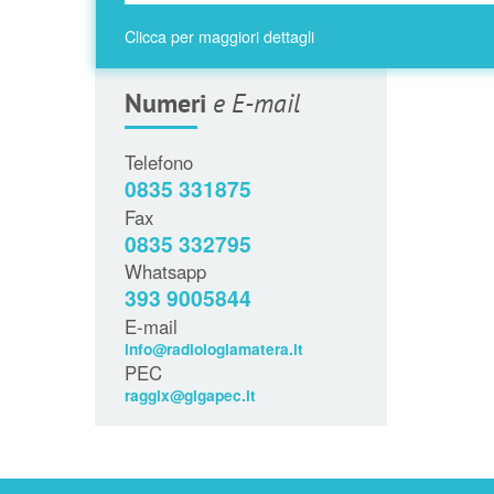
Clicca per maggiori dettagli
Numeri
e E-mail
Telefono
0835 331875
Fax
0835 332795
Whatsapp
393 9005844
E-mail
info@radiologiamatera.it
PEC
raggix@gigapec.it