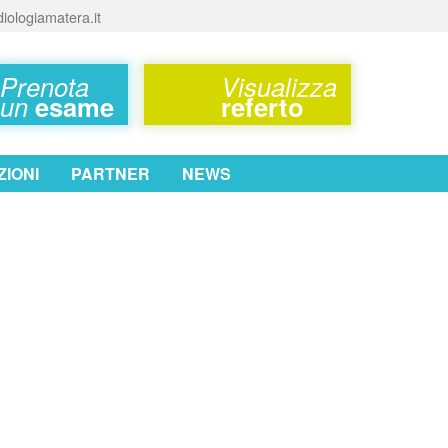
iologiamatera.it
Prenota
Visualizza
un
esame
referto
IONI
PARTNER
NEWS