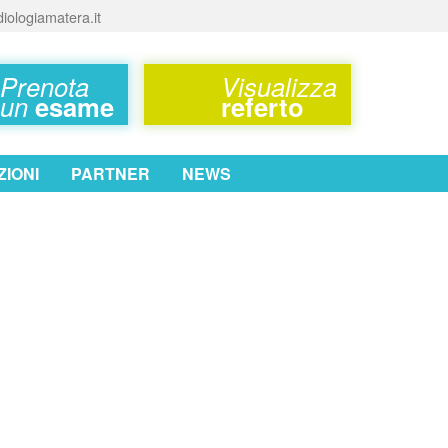
iologiamatera.it
Prenota
Visualizza
un
esame
referto
IONI
PARTNER
NEWS