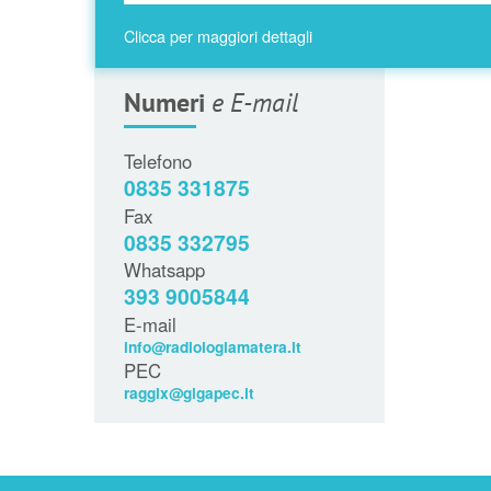
Clicca per maggiori dettagli
Numeri
e E-mail
Telefono
0835 331875
Fax
0835 332795
Whatsapp
393 9005844
E-mail
info@radiologiamatera.it
PEC
raggix@gigapec.it