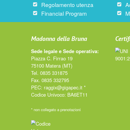
Regolamento utenza
A
Financial Program
M
Madonna della Bruna
Certif
Sede legale e Sede operativa:
Piazza C. Firrao 19
75100 Matera (MT)
Tel. 0835 331875
Fax. 0835 332795
PEC:
raggix@gigapec.it *
Codice Univoco: BA6ET11
* non collegato a prenotazioni