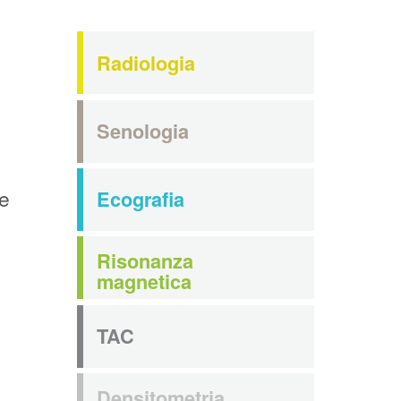
Radiologia
Senologia
he
Ecografia
Risonanza
magnetica
TAC
Densitometria