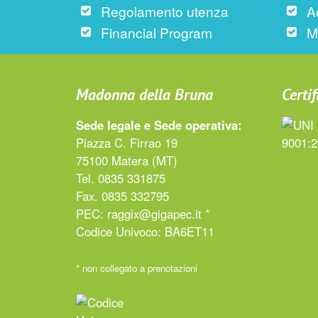
Regolamento utenza
A
Financial Program
M
Madonna della Bruna
Certif
Sede legale e Sede operativa:
Piazza C. Firrao 19
75100 Matera (MT)
Tel. 0835 331875
Fax. 0835 332795
PEC:
raggix@gigapec.it *
Codice Univoco: BA6ET11
* non collegato a prenotazioni