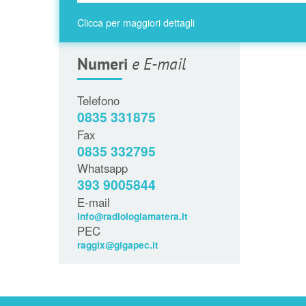
Clicca per maggiori dettagli
Numeri
e E-mail
Telefono
0835 331875
Fax
0835 332795
Whatsapp
393 9005844
E-mail
info@radiologiamatera.it
PEC
raggix@gigapec.it