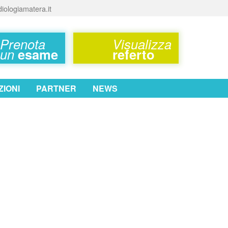
iologiamatera.it
Prenota
Visualizza
un
esame
referto
IONI
PARTNER
NEWS