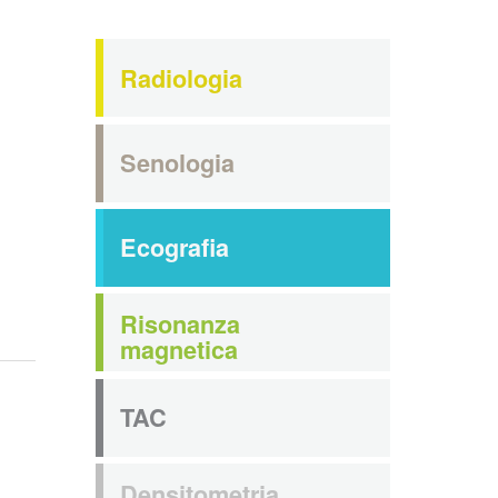
Radiologia
Senologia
Ecografia
Risonanza
magnetica
TAC
Densitometria