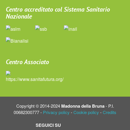
Centro accreditato col Sistema Sanitario
Nazionale
Centro Associato
Copyright © 2014-2024
Madonna della Bruna
- P.I.
00682300777 -
Privacy policy
-
Cookie policy
-
Credits
SEGUICI SU