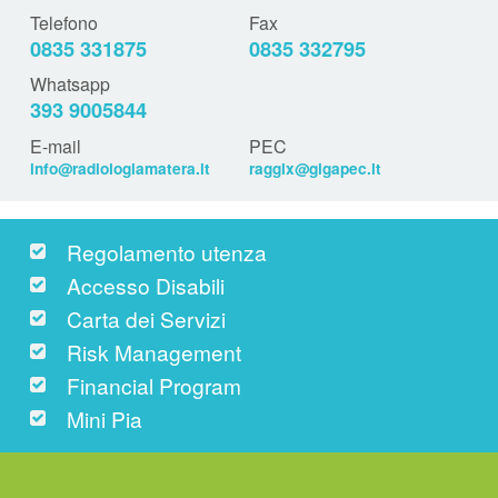
Telefono
Fax
0835 331875
0835 332795
Whatsapp
393 9005844
E-mail
PEC
info@radiologiamatera.it
raggix@gigapec.it
Regolamento utenza
Accesso Disabili
Carta dei Servizi
Risk Management
Financial Program
Mini Pia