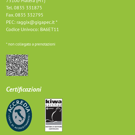
75100 Matera (MT)
Tel. 0835 331875
Fax. 0835 332795
PEC:
raggix@gigapec.it *
Codice Univoco: BA6ET11
* non collegato a prenotazioni
Certificazioni