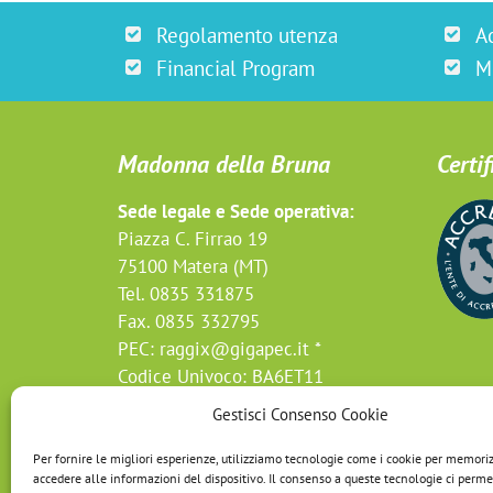
Regolamento utenza
A
Financial Program
M
Madonna della Bruna
Certif
Sede legale e Sede operativa:
Piazza C. Firrao 19
75100 Matera (MT)
Tel. 0835 331875
Fax. 0835 332795
PEC:
raggix@gigapec.it *
Codice Univoco: BA6ET11
Gestisci Consenso Cookie
* non collegato a prenotazioni
Per fornire le migliori esperienze, utilizziamo tecnologie come i cookie per memori
accedere alle informazioni del dispositivo. Il consenso a queste tecnologie ci perme