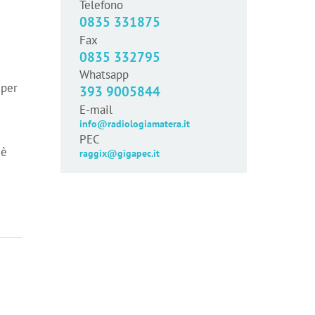
Telefono
0835 331875
e
Fax
0835 332795
Whatsapp
 per
393 9005844
E-mail
info@radiologiamatera.it
PEC
 è
raggix@gigapec.it