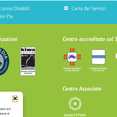
ccesso Disabili
Carta dei Servizi
ini Pia
icazioni
Centro accreditato col
Centro Associato
zzare e/o
tterà di