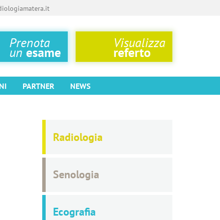
iologiamatera.it
Prenota
Visualizza
un
esame
referto
NI
PARTNER
NEWS
Radiologia
Senologia
Ecografia