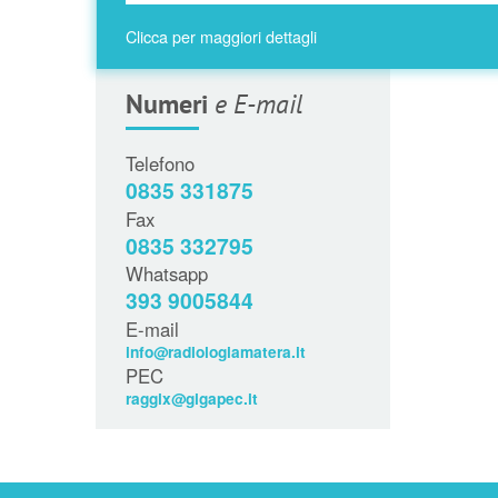
Clicca per maggiori dettagli
Numeri
e E-mail
Telefono
0835 331875
Fax
0835 332795
Whatsapp
393 9005844
E-mail
info@radiologiamatera.it
PEC
raggix@gigapec.it