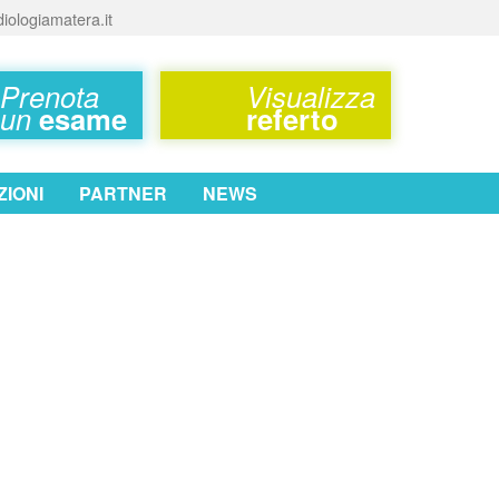
iologiamatera.it
Prenota
Visualizza
un
esame
referto
IONI
PARTNER
NEWS