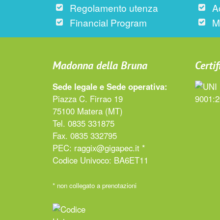
Regolamento utenza
A
Financial Program
M
Madonna della Bruna
Certif
Sede legale e Sede operativa:
Piazza C. Firrao 19
75100 Matera (MT)
Tel. 0835 331875
Fax. 0835 332795
PEC:
raggix@gigapec.it *
Codice Univoco: BA6ET11
* non collegato a prenotazioni