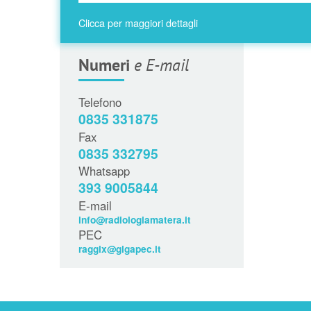
Clicca per maggiori dettagli
Numeri
e E-mail
Telefono
0835 331875
Fax
0835 332795
Whatsapp
393 9005844
E-mail
info@radiologiamatera.it
PEC
raggix@gigapec.it