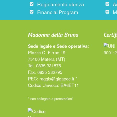
Regolamento utenza
A
Financial Program
M
Madonna della Bruna
Certif
Sede legale e Sede operativa:
Piazza C. Firrao 19
75100 Matera (MT)
Tel. 0835 331875
Fax. 0835 332795
PEC:
raggix@gigapec.it *
Codice Univoco: BA6ET11
* non collegato a prenotazioni