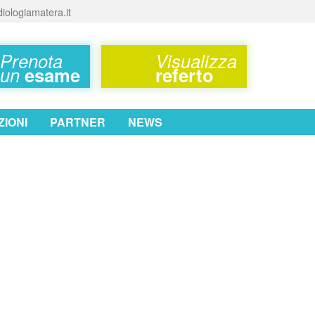
iologiamatera.it
Prenota
Visualizza
un
esame
referto
IONI
PARTNER
NEWS