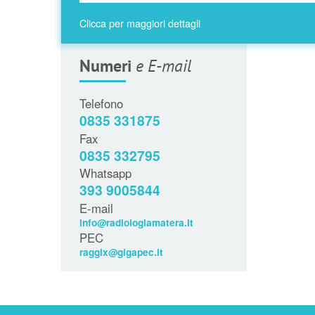
Clicca per maggiori dettagli
Numeri
e E-mail
Telefono
0835 331875
Fax
0835 332795
Whatsapp
393 9005844
E-mail
info@radiologiamatera.it
PEC
raggix@gigapec.it