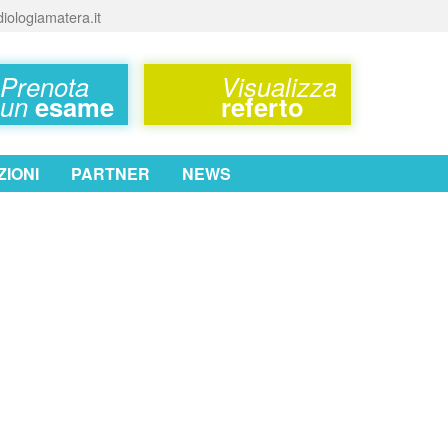
iologiamatera.it
Prenota
Visualizza
un
esame
referto
IONI
PARTNER
NEWS