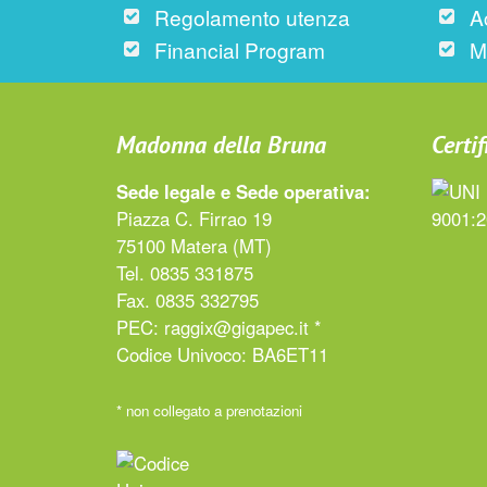
Regolamento utenza
A
Financial Program
M
Madonna della Bruna
Certif
Sede legale e Sede operativa:
Piazza C. Firrao 19
75100 Matera (MT)
Tel. 0835 331875
Fax. 0835 332795
PEC:
raggix@gigapec.it *
Codice Univoco: BA6ET11
* non collegato a prenotazioni